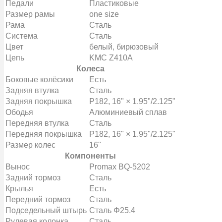
Педали
Пластиковые
Размер рамы
one size
Рама
Сталь
Система
Сталь
Цвет
белый, бирюзовый
Цепь
KMC Z410A
Колеса
Боковые колёсики
Есть
Задняя втулка
Сталь
Задняя покрышка
P182, 16" × 1.95"/2.125"
Ободья
Алюминиевый сплав
Передняя втулка
Сталь
Передняя покрышка
P182, 16" × 1.95"/2.125"
Размер колес
16"
Компоненты
Вынос
Promax BQ-5202
Задний тормоз
Сталь
Крылья
Есть
Передний тормоз
Сталь
Подседельный штырь
Сталь Φ25.4
Рулевая колонка
Сталь