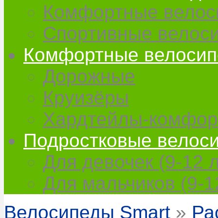
Комфортные велос
Спортивные велос
Комфортные велоси
Дорожные
Круизёры
Хардтейлы-комфор
Подростковые велос
Для девочек (9-12 л
Для мальчиков (9-1
Велосипеды Smart
»
Ра