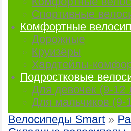
Комфортные вело
Спортивные велос
Комфортные велоси
Дорожные
Круизёры
Хардтейлы-комфо
Подростковые велос
Для девочек (9-12 
Для мальчиков (9-1
Велосипеды Smart
»
Ра