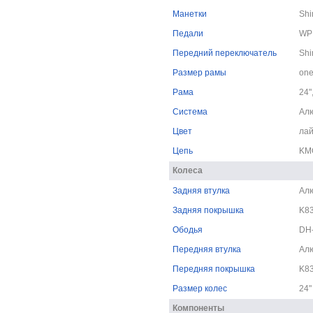
Манетки
Sh
Педали
WP 
Передний переключатель
Shi
Размер рамы
one
Рама
24"
Система
Ал
Цвет
лай
Цепь
KM
Колеса
Задняя втулка
Ал
Задняя покрышка
K83
Ободья
DH-
Передняя втулка
Ал
Передняя покрышка
K83
Размер колес
24"
Компоненты