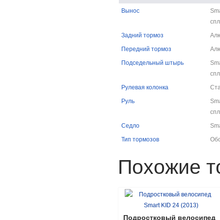
Вынос
Sma
спл
Задний тормоз
Ал
Передний тормоз
Ал
Подседельный штырь
Sma
спл
Рулевая колонка
Ст
Руль
Sma
спл
Седло
Sma
Тип тормозов
Об
Похожие т
Подростковый велосипед