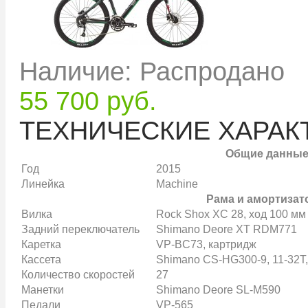
Наличие: Распродано
55 700 руб.
ТЕХНИЧЕСКИЕ ХАРАК
Общие данны
Год
2015
Линейка
Machine
Рама и амортиза
Вилка
Rock Shox XC 28, ход 100 мм
Задний переключатель
Shimano Deore XT RDM771
Каретка
VP-BC73, картридж
Кассета
Shimano CS-HG300-9, 11-32T,
Количество скоростей
27
Манетки
Shimano Deore SL-M590
Педали
VP-565