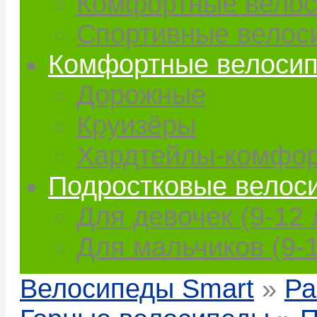
Комфортные вело
Спортивные велос
Комфортные велоси
Дорожные
Круизёры
Хардтейлы-комфо
Подростковые велос
Для девочек (9-12 
Для мальчиков (9-1
Велосипеды Smart
»
Ра