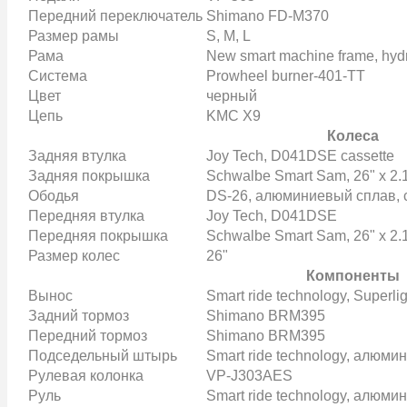
Передний переключатель
Shimano FD-M370
Размер рамы
S, M, L
Рама
New smart machine frame, hyd
Система
Prowheel burner-401-TT
Цвет
черный
Цепь
KMC X9
Колеса
Задняя втулка
Joy Tech, D041DSE cassette
Задняя покрышка
Schwalbe Smart Sam, 26" x 2.
Ободья
DS-26, алюминиевый сплав, 
Передняя втулка
Joy Tech, D041DSE
Передняя покрышка
Schwalbe Smart Sam, 26" x 2.
Размер колес
26"
Компоненты
Вынос
Smart ride technology, Superli
Задний тормоз
Shimano BRM395
Передний тормоз
Shimano BRM395
Подседельный штырь
Smart ride technology, алюми
Рулевая колонка
VP-J303AES
Руль
Smart ride technology, алюми