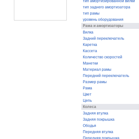
тип амортизированной вилки
тип заднего амортизатора
тип рамы
уровень оборудования
Рама и амортизаторы
Вилка
Задний переключатель
Каретка
Кассета
Количество скоростей
Манетки
Материал рамы
Передний переключатель
Размер рамы
Рама
Цвет
Цепь
Колеса
Задняя втулка
Задняя покрышка
Ободья
Передняя втулка
Передняя покрышка