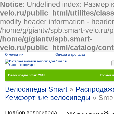
Notice
: Undefined index: Размер 
velo.ru/public_html/utilites/cla
modify header information - headers
/home/g/giantv/spb.smart-velo.ru/p
/home/g/giantv/spb.smart-
velo.ru/public_html/catalog/con
О компании
Оплата и доставка
Велосипеды Smart 2018
Горные 
Велосипеды Smart
»
Распродаж
Детские велосипеды
Женские велос
Комфортные велосипеды
» Smar
Комфортные велосипеды
Под
Подбор велосипеда