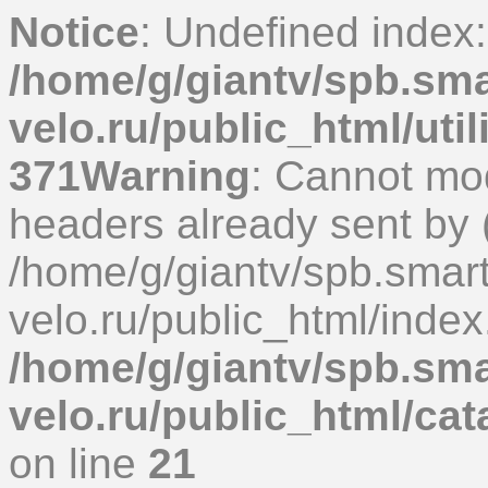
Notice
: Undefined index
/home/g/giantv/spb.sma
velo.ru/public_html/uti
371
Warning
: Cannot mod
headers already sent by (
/home/g/giantv/spb.smart
velo.ru/public_html/index
/home/g/giantv/spb.sma
velo.ru/public_html/ca
on line
21