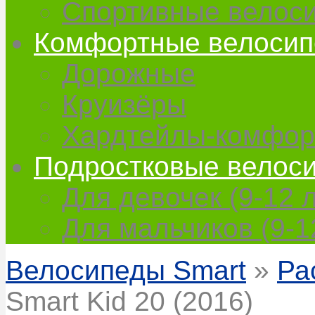
Спортивные велос
Комфортные велоси
Дорожные
Круизёры
Хардтейлы-комфор
Подростковые велос
Для девочек (9-12 л
Для мальчиков (9-1
Велосипеды Smart
»
Ра
Smart Kid 20 (2016)