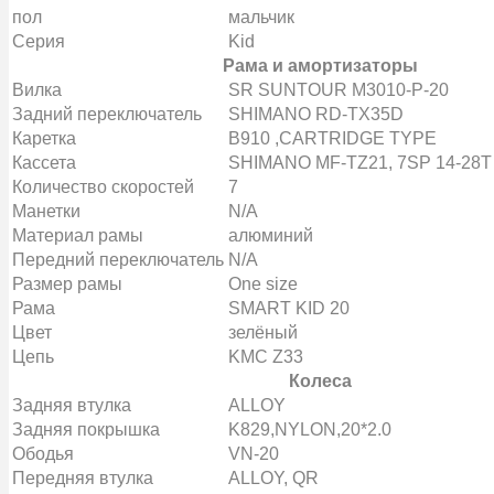
пол
мальчик
Серия
Kid
Рама и амортизаторы
Вилка
SR SUNTOUR M3010-P-20
Задний переключатель
SHIMANO RD-TX35D
Каретка
B910 ,CARTRIDGE TYPE
Кассета
SHIMANO MF-TZ21, 7SP 14-28T
Количество скоростей
7
Манетки
N/A
Материал рамы
алюминий
Передний переключатель
N/A
Размер рамы
One size
Рама
SMART KID 20
Цвет
зелёный
Цепь
KMC Z33
Колеса
Задняя втулка
ALLOY
Задняя покрышка
K829,NYLON,20*2.0
Ободья
VN-20
Передняя втулка
ALLOY, QR