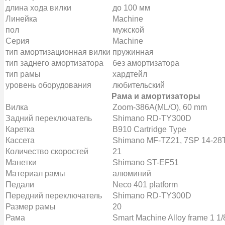
длина хода вилки
до 100 мм
Линейка
Machine
пол
мужской
Серия
Machine
тип амортизационная вилки
пружинная
тип заднего амортизатора
без амортизатора
тип рамы
хардтейл
уровень оборудования
любительский
Рама и амортизаторы
Вилка
Zoom-386A(ML/O), 60 mm
Задний переключатель
Shimano RD-TY300D
Каретка
B910 Cartridge Type
Кассета
Shimano MF-TZ21, 7SP 14-28
Количество скоростей
21
Манетки
Shimano ST-EF51
Материал рамы
алюминий
Педали
Neco 401 platform
Передний переключатель
Shimano RD-TY300D
Размер рамы
20
Рама
Smart Machine Alloy frame 1 1/