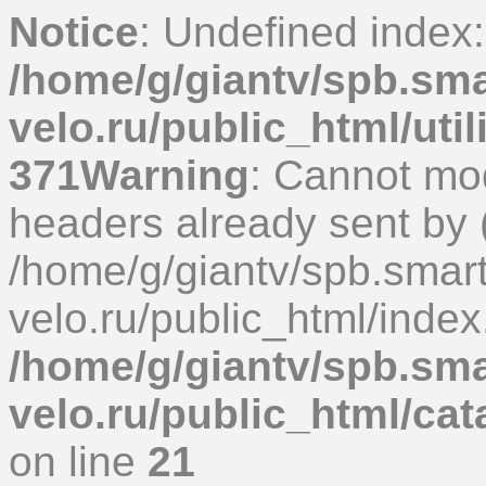
Notice
: Undefined index
/home/g/giantv/spb.sma
velo.ru/public_html/uti
371
Warning
: Cannot mod
headers already sent by (
/home/g/giantv/spb.smart
velo.ru/public_html/index
/home/g/giantv/spb.sma
velo.ru/public_html/ca
on line
21