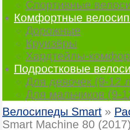
Спортивные велос
Комфортные велоси
Дорожные
Круизёры
Хардтейлы-комфор
Подростковые велос
Для девочек (9-12 л
Для мальчиков (9-1
Велосипеды Smart
»
Ра
Smart Machine 80 (2017