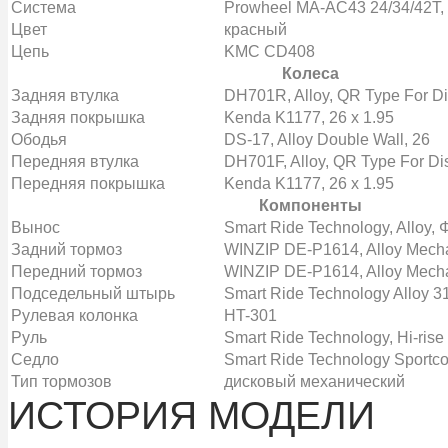
Система
Prowheel MA-AC43 24/34/42T,
Цвет
красный
Цепь
KMC CD408
Колеса
Задняя втулка
DH701R, Alloy, QR Type For D
Задняя покрышка
Kenda K1177, 26 x 1.95
Ободья
DS-17, Alloy Double Wall, 26
Передняя втулка
DH701F, Alloy, QR Type For Di
Передняя покрышка
Kenda K1177, 26 x 1.95
Компоненты
Вынос
Smart Ride Technology, Alloy, 
Задний тормоз
WINZIP DE-P1614, Alloy Mecha
Передний тормоз
WINZIP DE-P1614, Alloy Mecha
Подседельный штырь
Smart Ride Technology Alloy 3
Рулевая колонка
HT-301
Руль
Smart Ride Technology, Hi-ris
Седло
Smart Ride Technology Sportco
Тип тормозов
дисковый механический
ИСТОРИЯ МОДЕЛИ