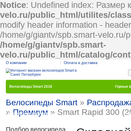
Notice
: Undefined index: Размер 
velo.ru/public_html/utilites/cla
modify header information - headers
/home/g/giantv/spb.smart-velo.ru/p
/home/g/giantv/spb.smart-
velo.ru/public_html/catalog/con
О компании
Оплата и доставка
Велосипеды Smart 2018
Горные 
Велосипеды Smart
»
Распродаж
Детские велосипеды
Женские велос
»
Премиум
» Smart Rapid 300 (2
Комфортные велосипеды
Под
Подбор велосипеда