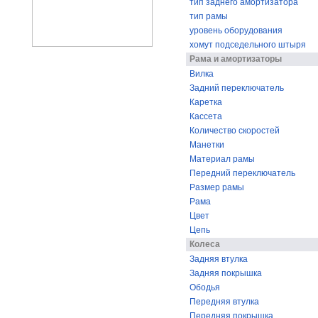
тип заднего амортизатора
тип рамы
уровень оборудования
хомут подседельного штыря
Рама и амортизаторы
Вилка
Задний переключатель
Каретка
Кассета
Количество скоростей
Манетки
Материал рамы
Передний переключатель
Размер рамы
Рама
Цвет
Цепь
Колеса
Задняя втулка
Задняя покрышка
Ободья
Передняя втулка
Передняя покрышка