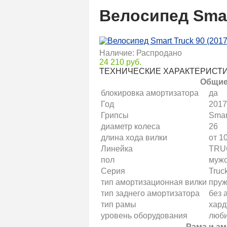
Велосипед Smart
Наличие: Распродано
24 210 руб.
ТЕХНИЧЕСКИЕ ХАРАКТЕРИСТ
Общие
блокировка амортизатора
да
Год
2017
Грипсы
Smar
диаметр колеса
26
длина хода вилки
от 1
Линейка
TRU
пол
мужс
Серия
Truc
тип амортизационная вилки
пру
тип заднего амортизатора
без 
тип рамы
хард
уровень оборудования
люби
Рама и а