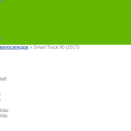
ды
т)
 велосипедов
» Smart Truck 90 (2017)
ные
)
)
педы
педы