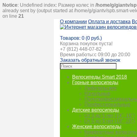
Notice
: Undefined index: Размер колес in
/home/g/giantv/sp
already sent by (output started at /home/g/giantv/spb.smart-ve
on line
21
О компании
Оплата и доставка
В
Корзина покупок
Товаров: 0 (0 руб.)
Корзина покупок пуста!
+7 (812) 448-07-82
Время работы:с 09:00 до 20:00
Заказать обратный звонок
Велосипеды Smart 2018
Горные велосипеды
Любительские
Начальные
Полупрофессиональн
Профессиональные
Детские велосипеды
От 3 до 5 лет (14", 16")
От 5 до 9 лет (18", 20")
Женские велосипеды
Комфортные велосип