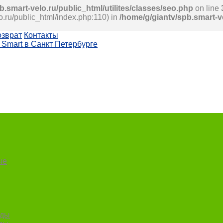
b.smart-velo.ru/public_html/utilites/classes/seo.php
on line
lo.ru/public_html/index.php:110) in
/home/g/giantv/spb.smart-v
озврат
Контакты
ые
еды