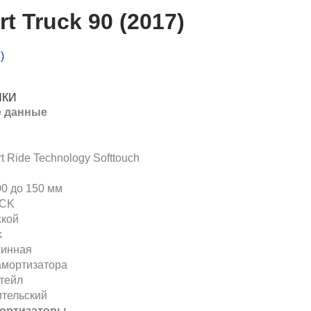
 Truck 90 (2017)
ИКИ
 данные
t Ride Technology Softtouch
00 до 150 мм
CK
кой
k
жинная
амортизатора
тейл
тельский
мортизаторы