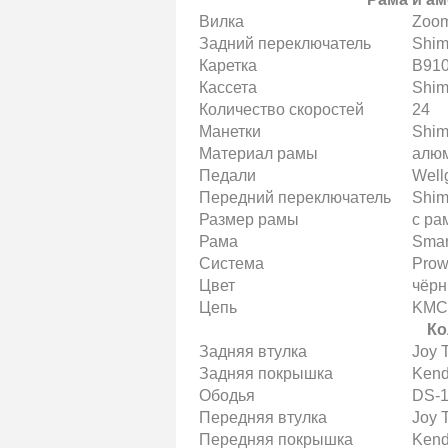
Вилка
Zoom
Задний переключатель
Shim
Каретка
B910
Кассета
Shim
Количество скоростей
24
Манетки
Shim
Материал рамы
алю
Педали
Well
Передний переключатель
Shim
Размер рамы
с ра
Рама
Smar
Система
Prow
Цвет
чёр
Цепь
KMC
Ко
Задняя втулка
Joy 
Задняя покрышка
Kend
Ободья
DS-1
Передняя втулка
Joy 
Передняя покрышка
Kend