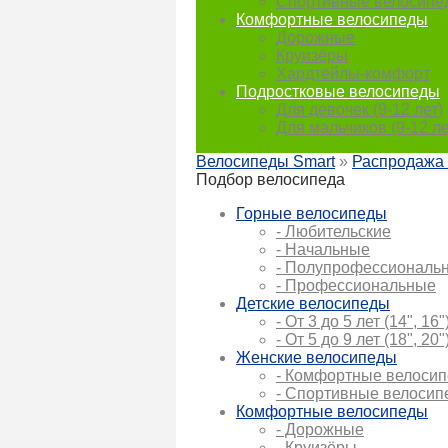
Спортивные велосипе
Комфортные велосипеды
Дорожные
Круизёры
Хардтейлы-комфорт
Подростковые велосипеды
Для девочек (9-12 лет)
Для мальчиков (9-12 ле
Велосипеды Smart
»
Распродажа
Подбор велосипеда
Горные велосипеды
- Любительские
- Начальные
- Полупрофессиональ
- Профессиональные
Детские велосипеды
- От 3 до 5 лет (14", 16"
- От 5 до 9 лет (18", 20"
Женские велосипеды
- Комфортные велоси
- Спортивные велоси
Комфортные велосипеды
- Дорожные
- Круизёры