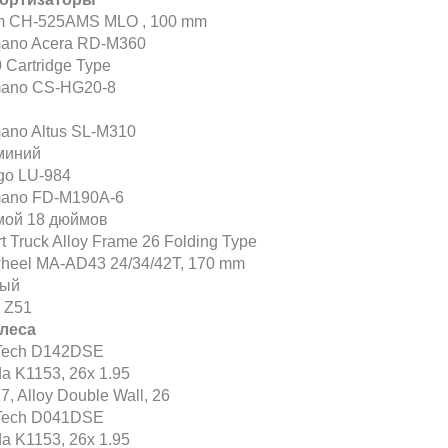
 CH-525AMS MLO , 100 mm
ano Acera RD-M360
 Cartridge Type
ano CS-HG20-8
ano Altus SL-M310
миний
go LU-984
ano FD-M190A-6
мой 18 дюймов
t Truck Alloy Frame 26 Folding Type
heel MA-AD43 24/34/42T, 170 mm
ный
 Z51
леса
Tech D142DSE
a K1153, 26x 1.95
7, Alloy Double Wall, 26
Tech D041DSE
a K1153, 26x 1.95