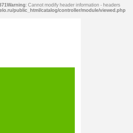
371
Warning
: Cannot modify header information - headers
elo.ru/public_html/catalog/controller/module/viewed.php