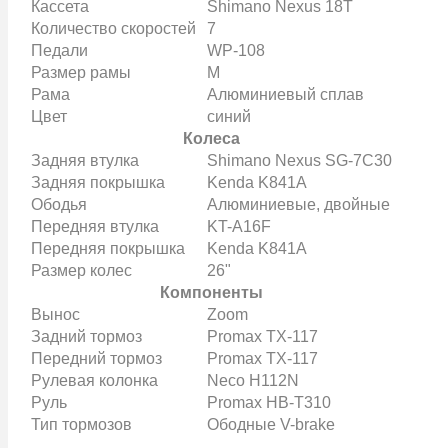
Кассета
Shimano Nexus 18T
Количество скоростей
7
Педали
WP-108
Размер рамы
M
Рама
Алюминиевый сплав
Цвет
синий
Колеса
Задняя втулка
Shimano Nexus SG-7C30
Задняя покрышка
Kenda K841A
Ободья
Алюминиевые, двойные
Передняя втулка
KT-A16F
Передняя покрышка
Kenda K841A
Размер колес
26"
Компоненты
Вынос
Zoom
Задний тормоз
Promax TX-117
Передний тормоз
Promax TX-117
Рулевая колонка
Neco H112N
Руль
Promax HB-T310
Тип тормозов
Ободные V-brake