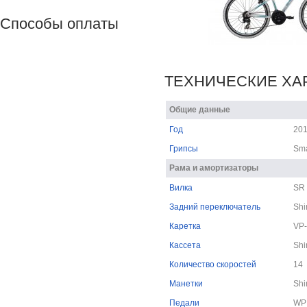
Способы оплаты
ТЕХНИЧЕСКИЕ ХА
Общие данные
Год
20
Грипсы
Sma
Рама и амортизаторы
Вилка
SR 
Задний переключатель
Sh
Каретка
VP-
Кассета
Shi
Количество скоростей
14
Манетки
Shi
Педали
WP