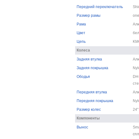
Передний переключатель
Shi
Размер рамы
one
Рама
Алю
Цвет
бе
Цепь
KM
Колеса
Задняя втулка
Ал
Задняя покрышка
Nyl
Ободья
DH-
сте
Передняя втулка
Ал
Передняя покрышка
Nyl
Размер колес
24"
Компоненты
Вынос
Sma
спл