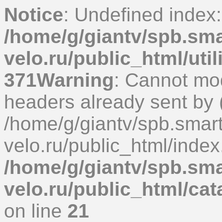
Notice
: Undefined index
/home/g/giantv/spb.sma
velo.ru/public_html/uti
371
Warning
: Cannot mod
headers already sent by (
/home/g/giantv/spb.smart
velo.ru/public_html/index
/home/g/giantv/spb.sma
velo.ru/public_html/ca
on line
21