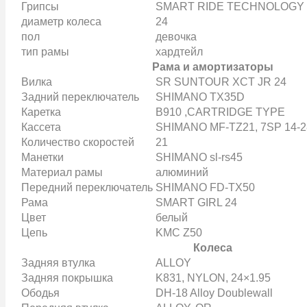
Грипсы
SMART RIDE TECHNOLOGY Su
диаметр колеса
24
пол
девочка
тип рамы
хардтейл
Рама и амортизаторы
Вилка
SR SUNTOUR XCT JR 24
Задний переключатель
SHIMANO TX35D
Каретка
B910 ,CARTRIDGE TYPE
Кассета
SHIMANO MF-TZ21, 7SP 14-
Количество скоростей
21
Манетки
SHIMANO sl-rs45
Материал рамы
алюминий
Передний переключатель
SHIMANO FD-TX50
Рама
SMART GIRL 24
Цвет
белый
Цепь
KMC Z50
Колеса
Задняя втулка
ALLOY
Задняя покрышка
K831, NYLON, 24×1.95
Ободья
DH-18 Alloy Doublewall