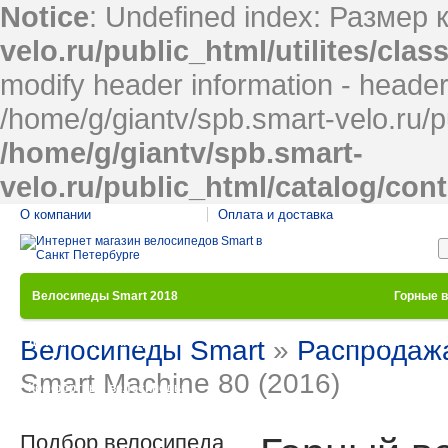
Notice
: Undefined index: Размер 
velo.ru/public_html/utilites/cla
modify header information - headers
/home/g/giantv/spb.smart-velo.ru/p
/home/g/giantv/spb.smart-
velo.ru/public_html/catalog/con
О компании
Оплата и доставка
Велосипеды Smart 2018
Горные 
Велосипеды Smart
»
Распродаж
Детские велосипеды
Женские велос
Smart Machine 80 (2016)
Комфортные велосипеды
Под
Подбор велосипеда