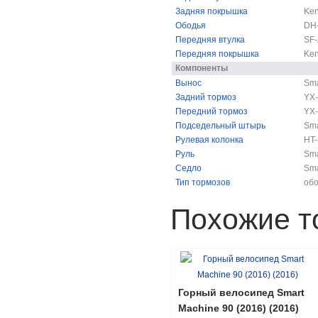
Задняя покрышка
Ken
Ободья
DH-
Передняя втулка
SF-
Передняя покрышка
Ken
Компоненты
Вынос
Sma
Задний тормоз
YX-
Передний тормоз
YX-
Подседельный штырь
Sma
Рулевая колонка
HT-
Руль
Sma
Седло
Sma
Тип тормозов
об
Похожие т
Горный велосипед Smart
Machine 90 (2016) (2016)