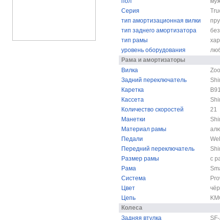
пол
муж
Серия
Tru
тип амортизационная вилки
пр
тип заднего амортизатора
без
тип рамы
ха
уровень оборудования
лю
Рама и амортизаторы
Вилка
Zo
Задний переключатель
Shi
Каретка
B91
Кассета
Shi
Количество скоростей
21
Манетки
Shi
Материал рамы
ал
Педали
Wel
Передний переключатель
Sh
Размер рамы
с р
Рама
Sma
Система
Pro
Цвет
чё
Цепь
KM
Колеса
Задняя втулка
SF-