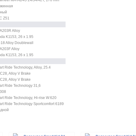
ужинная
рный
C Z51
A203R Alloy
da K1153, 26 x 1.95
18 Alloy Doublewall
A203F Alloy
da K1153, 26 x 1.95
rt Ride Technology, Alloy, 25.4
C28, Alloy V Brake
C28, Alloy V Brake
rt Ride Technology 31,6
308
rt Ride Technology, Hi-rise W:620
rt Ride Technology Sportcomfort 6189
одной