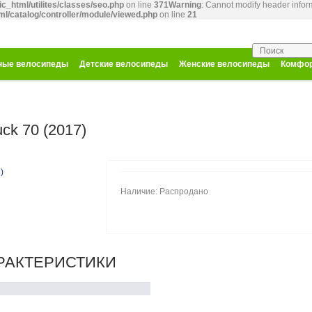
ic_html/utilites/classes/seo.php
on line
371
Warning
: Cannot modify header inform
ml/catalog/controller/module/viewed.php
on line
21
ные велосипеды
Детские велосипеды
Женские велосипеды
Комфор
ck 70 (2017)
Наличие: Распродано
РАКТЕРИСТИКИ