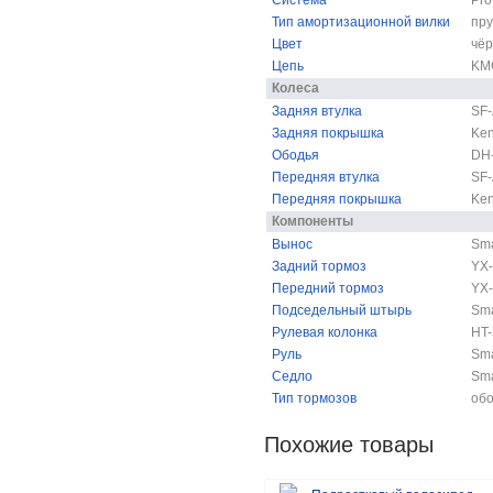
Тип амортизационной вилки
пр
Цвет
чё
Цепь
KM
Колеса
Задняя втулка
SF-
Задняя покрышка
Ken
Ободья
DH-
Передняя втулка
SF-
Передняя покрышка
Ken
Компоненты
Вынос
Sma
Задний тормоз
YX-
Передний тормоз
YX-
Подседельный штырь
Sma
Рулевая колонка
HT-
Руль
Sma
Седло
Sma
Тип тормозов
об
Похожие товары