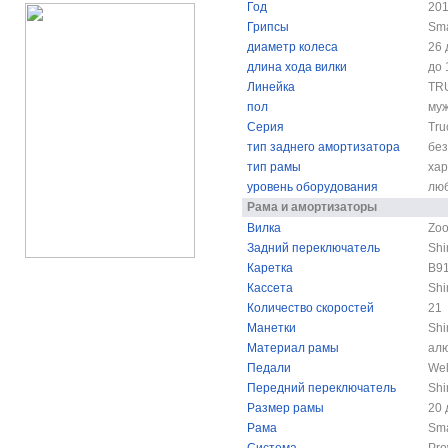
Год
20
Грипсы
Sma
диаметр колеса
26
длина хода вилки
до 
Линейка
TR
пол
муж
Серия
Tru
тип заднего амортизатора
без
тип рамы
ха
уровень оборудования
лю
Рама и амортизаторы
Вилка
Zo
Задний переключатель
Shi
Каретка
B91
Кассета
Shi
Количество скоростей
21
Манетки
Shi
Материал рамы
ал
Педали
Wel
Передний переключатель
Sh
Размер рамы
20
Рама
Sma
Система
Pro