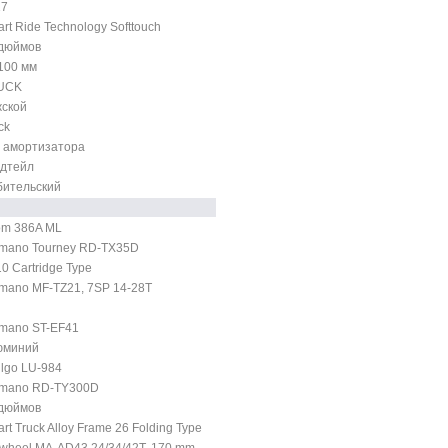
17
rt Ride Technology Softtouch
 дюймов
100 мм
UCK
ской
ck
 амортизатора
рдтейл
бительский
om 386A ML
mano Tourney RD-TX35D
0 Cartridge Type
mano MF-TZ21, 7SP 14-28T
mano ST-EF41
юминий
lgo LU-984
imano RD-TY300D
 дюймов
rt Truck Alloy Frame 26 Folding Type
wheel MA-AD43 24/34/42T, 170 mm