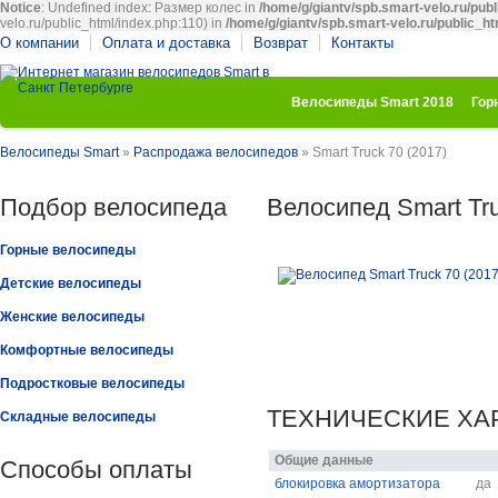
Notice
: Undefined index: Размер колес in
/home/g/giantv/spb.smart-velo.ru/publ
velo.ru/public_html/index.php:110) in
/home/g/giantv/spb.smart-velo.ru/public_ht
О компании
Оплата и доставка
Возврат
Контакты
Велосипеды Smart 2018
Гор
Велосипеды Smart
»
Распродажа велосипедов
» Smart Truck 70 (2017)
Подбор велосипеда
Велосипед Smart Tru
Горные велосипеды
Детские велосипеды
Женские велосипеды
Комфортные велосипеды
Подростковые велосипеды
ТЕХНИЧЕСКИЕ ХА
Складные велосипеды
Общие данные
Способы оплаты
блокировка амортизатора
да